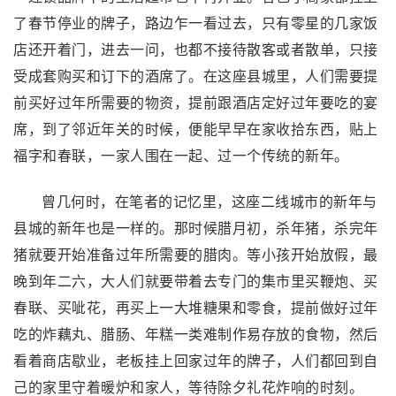
了春节停业的牌子，路边乍一看过去，只有零星的几家饭
店还开着门，进去一问，也都不接待散客或者散单，只接
受成套购买和订下的酒席了。在这座县城里，人们需要提
前买好过年所需要的物资，提前跟酒店定好过年要吃的宴
席，到了邻近年关的时候，便能早早在家收拾东西，贴上
福字和春联，一家人围在一起、过一个传统的新年。
曾几何时，在笔者的记忆里，这座二线城市的新年与
县城的新年也是一样的。那时候腊月初，杀年猪，杀完年
猪就要开始准备过年所需要的腊肉。等小孩开始放假，最
晚到年二六，大人们就要带着去专门的集市里买鞭炮、买
春联、买呲花，再买上一大堆糖果和零食，提前做好过年
吃的炸藕丸、腊肠、年糕一类难制作易存放的食物，然后
看着商店歇业，老板挂上回家过年的牌子，人们都回到自
己的家里守着暖炉和家人，等待除夕礼花炸响的时刻。