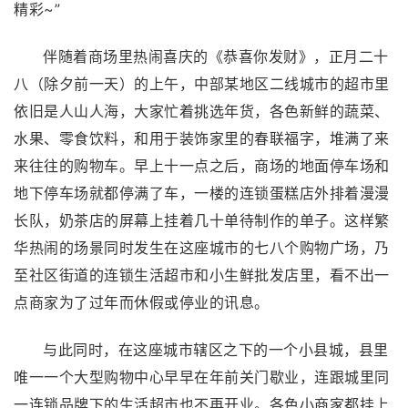
精彩~”
伴随着商场里热闹喜庆的《恭喜你发财》，正月二十
八（除夕前一天）的上午，中部某地区二线城市的超市里
依旧是人山人海，大家忙着挑选年货，各色新鲜的蔬菜、
水果、零食饮料，和用于装饰家里的春联福字，堆满了来
来往往的购物车。早上十一点之后，商场的地面停车场和
地下停车场就都停满了车，一楼的连锁蛋糕店外排着漫漫
长队，奶茶店的屏幕上挂着几十单待制作的单子。这样繁
华热闹的场景同时发生在这座城市的七八个购物广场，乃
至社区街道的连锁生活超市和小生鲜批发店里，看不出一
点商家为了过年而休假或停业的讯息。
与此同时，在这座城市辖区之下的一个小县城，县里
唯一一个大型购物中心早早在年前关门歇业，连跟城里同
一连锁品牌下的生活超市也不再开业。各色小商家都挂上