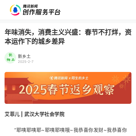
年味消失，消费主义兴盛：春节不打烊，资
本运作下的城乡差异
新乡土
2025-2-7
艾菲儿 | 武汉大学社会学院
“耶咦耶咦耶~耶咦耶咦哦~我恭喜你发财~我恭喜你