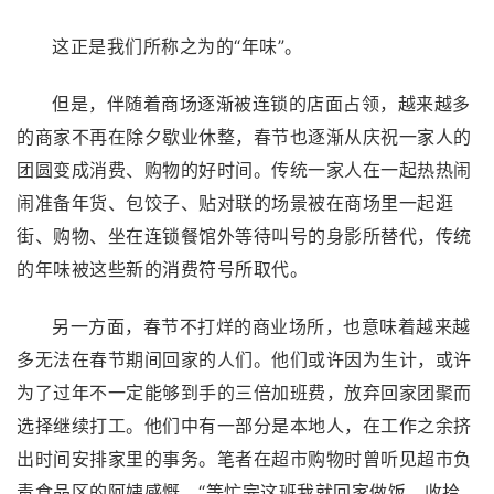
这正是我们所称之为的“年味”。
但是，伴随着商场逐渐被连锁的店面占领，越来越多
的商家不再在除夕歇业休整，春节也逐渐从庆祝一家人的
团圆变成消费、购物的好时间。传统一家人在一起热热闹
闹准备年货、包饺子、贴对联的场景被在商场里一起逛
街、购物、坐在连锁餐馆外等待叫号的身影所替代，传统
的年味被这些新的消费符号所取代。
另一方面，春节不打烊的商业场所，也意味着越来越
多无法在春节期间回家的人们。他们或许因为生计，或许
为了过年不一定能够到手的三倍加班费，放弃回家团聚而
选择继续打工。他们中有一部分是本地人，在工作之余挤
出时间安排家里的事务。笔者在超市购物时曾听见超市负
责食品区的阿姨感慨，“等忙完这班我就回家做饭，收拾